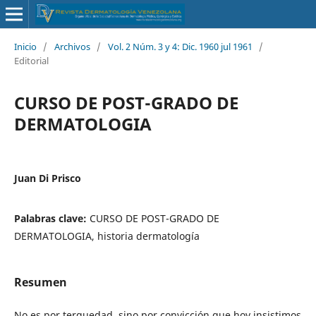
Inicio
/
Archivos
/
Vol. 2 Núm. 3 y 4: Dic. 1960 jul 1961
/
Editorial
CURSO DE POST-GRADO DE
DERMATOLOGIA
Juan Di Prisco
Palabras clave:
CURSO DE POST-GRADO DE
DERMATOLOGIA, historia dermatología
Resumen
No es por terquedad, sino por convicción que hoy insistimos